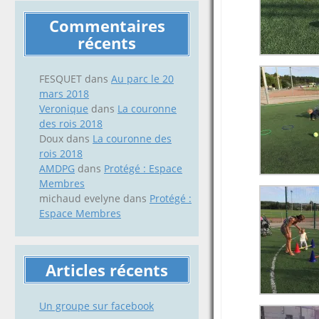
Commentaires
récents
FESQUET
dans
Au parc le 20
mars 2018
Veronique
dans
La couronne
des rois 2018
Doux
dans
La couronne des
rois 2018
AMDPG
dans
Protégé : Espace
Membres
michaud evelyne
dans
Protégé :
Espace Membres
Articles récents
Un groupe sur facebook