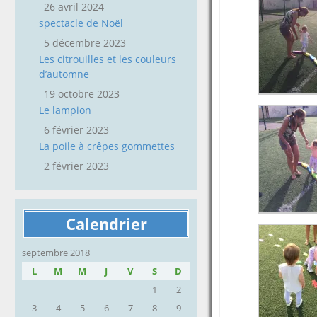
26 avril 2024
spectacle de Noël
5 décembre 2023
Les citrouilles et les couleurs
d’automne
19 octobre 2023
Le lampion
6 février 2023
La poile à crêpes gommettes
2 février 2023
Calendrier
septembre 2018
L
M
M
J
V
S
D
1
2
3
4
5
6
7
8
9