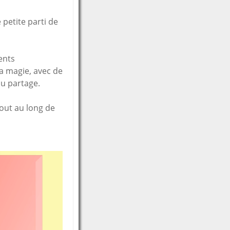
 petite parti de
ents
a magie, avec de
du partage.
out au long de