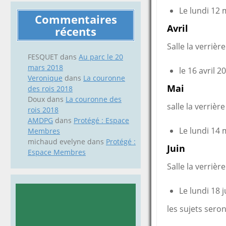
Le lundi 12
Commentaires
Avril
récents
Salle la verrière
FESQUET
dans
Au parc le 20
mars 2018
le 16 avril 
Veronique
dans
La couronne
Mai
des rois 2018
Doux
dans
La couronne des
salle la verrière
rois 2018
AMDPG
dans
Protégé : Espace
Le lundi 14 
Membres
michaud evelyne
dans
Protégé :
Juin
Espace Membres
Salle la verrière
Le lundi 18 
les sujets seron