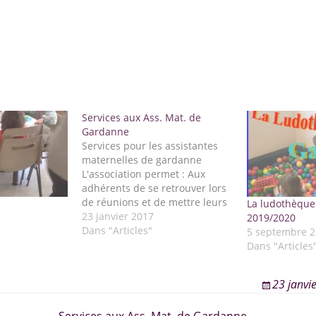
Services aux Ass. Mat. de
Gardanne
Services pour les assistantes
maternelles de gardanne
L'association permet : Aux
adhérents de se retrouver lors
de réunions et de mettre leurs
La ludothèque
expériences au service d'un
23 janvier 2017
2019/2020
accueil de qualité. D'orienter
Dans "Articles"
5 septembre 2
les assistantes maternelles de
Dans "Articles
l'association vers les parents,
suivant leurs disponibilités. Il
23 janvi
est impératif pour cela de
mettre à jour…
Services aux Ass. Mat. de Gardanne →