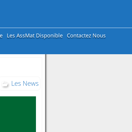
e
Les AssMat Disponible
Contactez Nous
Les News