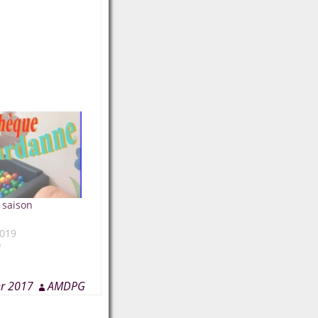
 saison
019
"
er 2017
AMDPG