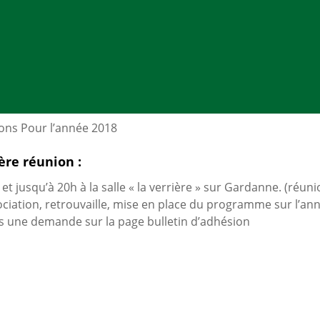
ons Pour l’année 2018
ère réunion :
et jusqu’à 20h à la salle « la verrière » sur Gardanne. (réun
ociation, retrouvaille, mise en place du programme sur l’ann
s une demande sur la page bulletin d’adhésion