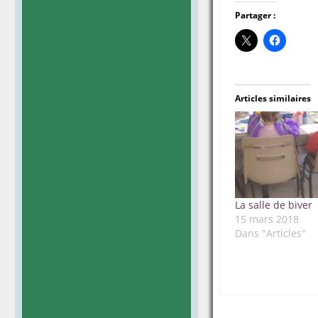
Partager :
Articles similaires
La salle de biver
15 mars 2018
Dans "Articles"