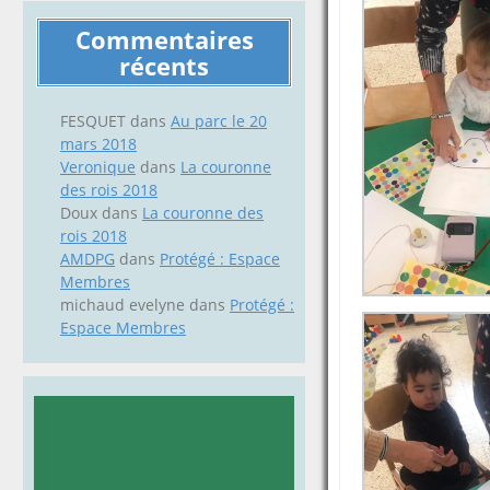
Commentaires
récents
FESQUET
dans
Au parc le 20
mars 2018
Veronique
dans
La couronne
des rois 2018
Doux
dans
La couronne des
rois 2018
AMDPG
dans
Protégé : Espace
Membres
michaud evelyne
dans
Protégé :
Espace Membres