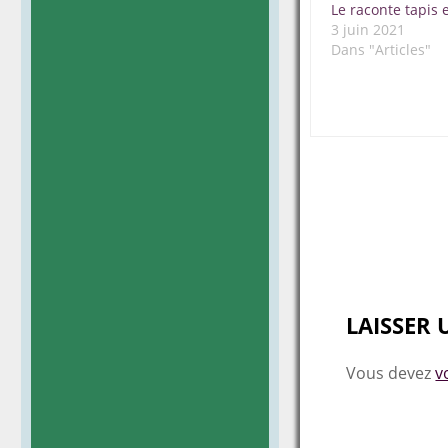
Le raconte tapis
3 juin 2021
Dans "Articles"
Post
navigat
LAISSER
Vous devez
v