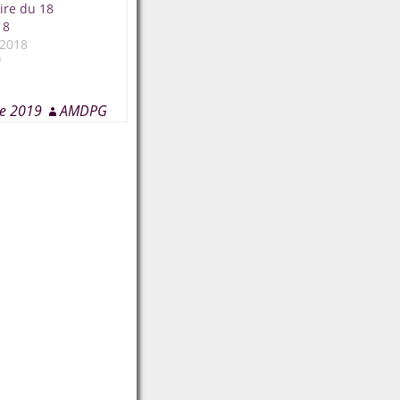
oire du 18
18
 2018
"
re 2019
AMDPG