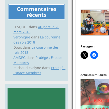
Commentaires
récents
FESQUET
dans
Au parc le 20
mars 2018
Veronique
dans
La couronne
des rois 2018
Partager :
Doux
dans
La couronne des
rois 2018
AMDPG
dans
Protégé : Espace
Membres
michaud evelyne
dans
Protégé :
Espace Membres
Articles similaires