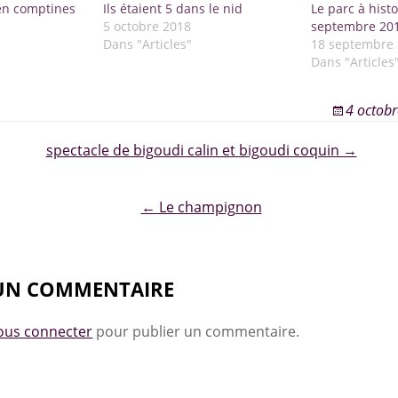
 en comptines
Ils étaient 5 dans le nid
Le parc à hist
5 octobre 2018
septembre 20
Dans "Articles"
18 septembre
Dans "Articles
4 octob
spectacle de bigoudi calin et bigoudi coquin →
ion
← Le champignon
 UN COMMENTAIRE
ous connecter
pour publier un commentaire.