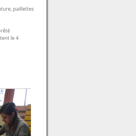
ure, paillettes
prêté
tent le 4