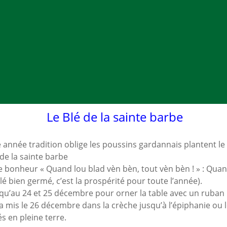
Le Blé de la sainte barbe
née tradition oblige les poussins gardannais plantent le b
de la sainte barbe
le bonheur « Quand lou blad vèn bèn, tout vèn bèn ! » : Quand
Blé bien germé, c’est la prospérité pour toute l’année).
usqu’au 24 et 25 décembre pour orner la table avec un ruban
era mis le 26 décembre dans la crèche jusqu’à l’épiphanie ou
s en pleine terre.