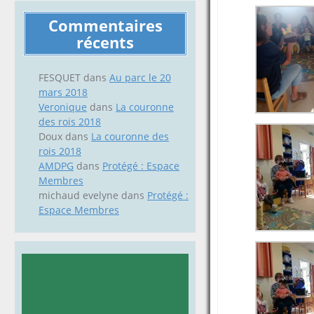
Commentaires
récents
FESQUET
dans
Au parc le 20
mars 2018
Veronique
dans
La couronne
des rois 2018
Doux
dans
La couronne des
rois 2018
AMDPG
dans
Protégé : Espace
Membres
michaud evelyne
dans
Protégé :
Espace Membres