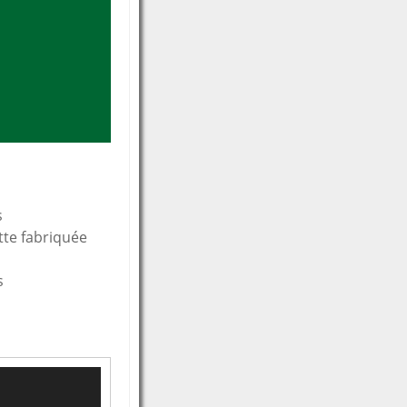
s
tte fabriquée
s