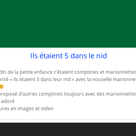
Ils étaient 5 dans le nid
din de la petite enfance c’étaient comptines et marionnette
té « ils étaient 5 dans leur nid » avec la nouvelle marionne
proposé d’autres comptines toujours avec des marionnette
t adoré
ures en images et video