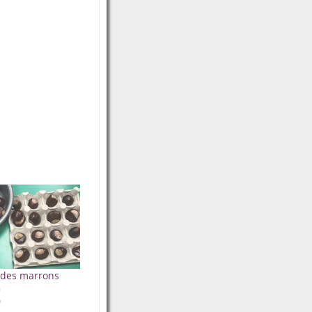
c des marrons
0
"