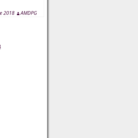
re 2018
AMDPG
8