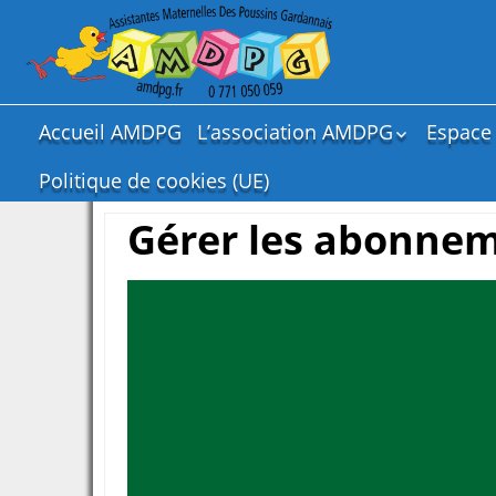
Accueil AMDPG
L’association AMDPG
Espace
Nous sommes
Servic
Politique de cookies (UE)
Mat. d
Objectifs
réunio
Gérer les abonne
réunions
Adhés
Articles
Espac
Adhésion
Docum
adhés